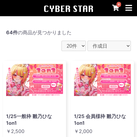
0
64件
の商品が見つかりました
1/25一般枠 雛乃ひな
1/25 会員様枠 雛乃ひな
1on1
1on1
￥2,500
￥2,000