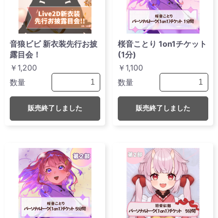
音狼ビビ 新衣装先行お披
桜音ことり 1on1チケット
露目会！
(1分)
￥1,200
￥1,100
数量
数量
販売終了しました
販売終了しました